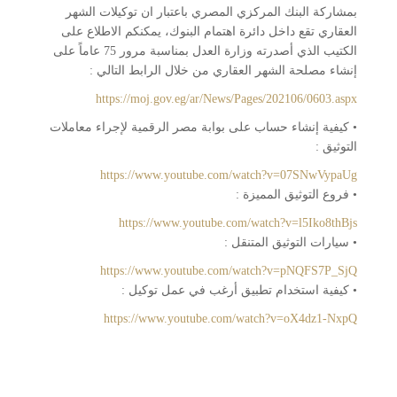
بمشاركة البنك المركزي المصري باعتبار ان توكيلات الشهر
العقاري تقع داخل دائرة اهتمام البنوك، يمكنكم الاطلاع على
الكتيب الذي أصدرته وزارة العدل بمناسبة مرور 75 عاماً على
إنشاء مصلحة الشهر العقاري من خلال الرابط التالي :
https://moj.gov.eg/ar/News/Pages/202106/0603.aspx
• كيفية إنشاء حساب على بوابة مصر الرقمية لإجراء معاملات
التوثيق :
https://www.youtube.com/watch?v=07SNwVypaUg
• فروع التوثيق المميزة :
https://www.youtube.com/watch?v=l5Iko8thBjs
• سيارات التوثيق المتنقل :
https://www.youtube.com/watch?v=pNQFS7P_SjQ
• كيفية استخدام تطبيق أرغب في عمل توكيل :
https://www.youtube.com/watch?v=oX4dz1-NxpQ