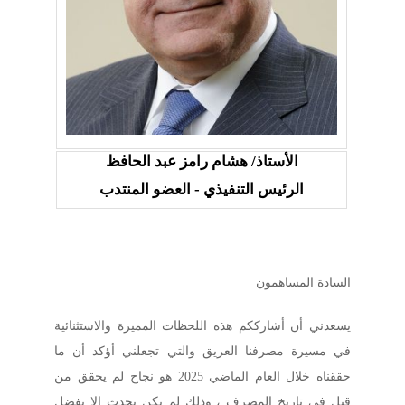
الأستاذ/ هشام رامز عبد الحافظ
الرئيس التنفيذي - العضو المنتدب
السادة المساهمون
يسعدني أن أشارككم هذه اللحظات المميزة والاستثنائية
في مسيرة مصرفنا العريق والتي تجعلني أؤكد أن ما
حققناه خلال العام الماضي 2025 هو نجاح لم يحقق من
قبل في تاريخ المصرف ، وذلك لم يكن يحدث إلا بفضل