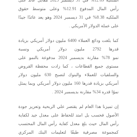
الملكيه 12.69% في 31 ديسمبر 2025 مقابل عائد على
رأس المال المدفوع 12.91% وعلى متوسط حقوق
الملكيه 8.38% في 31 ديسمبر 2024 وهو يعد عائدًا جيدًا
على عملة الدولار الأمريكي .
كما بلغت ودائع العملاء 6400 مليون دولار أمريكي بزيادة
قدرها 2792 مليون دولار أمريكي ونسبة
نمو 78% مقارنة بديسمبر 2024 مدفوعة بالنمو على
مستوى جميع القطاعات ، كما زادت محفظة القروض
والسلفيات للعملاء والبنوك لتصبح 630 مليون دولار
أمريكي بزيادة قدرها 160 مليون دولار أمريكي وبما يمثل
نموًا قدره 34% مقارنة بديسمبر 2024 .
إن تميزنا هذا العام لم يقتصر علي الربحية وتعزيز جودة
الأصول فحسب بل امتد للحفاظ على معدل جيد لكفاية
رأس المال حيث بلغ معدل كفاية رأس المال المحتسب
كمجموعة مصرفية طبقًا لتعليمات البنك المركزي