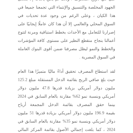
الجهود المخلصة والتنسيق والإنتماء التي تجمعنا جميعا في
هذا الكيان ، وعلى الرغم من وجود عدة تحديات في
السوق المحلي والعالمي إلا أن هذا كان عاملًا إيجابيًا على
إصرارنا للتعامل مع الأحداث بخطط استباقية ومرنة لتتوج
أعمالنا بنجاح منقطع النظير على مستوى كافة المؤشرات
والخطط والنمو ليظل مصرفنا ضمن أقوى البنوك العاملة
في السوق المصرية .
لقد استطاع المصرف تحقيق أداءً ماليًا متميزًا هذا العام
حيث بلغ صافي الربح بقائمة الدخل المستقلة مبلغ 125.2
مليون دولار أمريكي بزيادة قدرها 47.8 مليون دولار
أمريكي وبنسبة نمو 62% مقارنة بالعام السابق في 2024
بينما حقق المصرف بقائمة الدخل المجمعة أرباح
بقيمة 196.9 مليون دولار أمريكي بزيادة قدرها 51 مليون
دولار أمريكي وبنسبة نمو 35% مقارنة بالعام السابق في
2024 ، كما بلغت إجمالي الأصول بقائمة المركز المالي