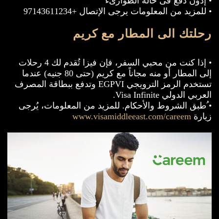
• إذون دفع فى حالة الطوارىء
• للمزيد من المعلومات يرجى الإتصال +97143611234
رحلتك الى المطار مع كريم
• إذا كنت من محبي السفر، فإن فيزا تُقدم لك 4 رحلات
إلى المطار أو منه مجاناً مع كريم (حتى 80 جنيه) عندما
تستخدم الرمز الترويجي EGPVI وتدفع ببطاقة المصرف
العربي الدولي Visa Infinite.
• ُطبق الشروط والأحكام. للمزيد من المعلومات، يُرجى
زيارة
www.visamiddleeast.com/careem