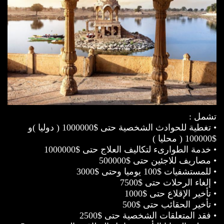
تشمل :
• تغطية للحوادث الشخصية حتى $1000000 ( دوليا )و
$100000 ( محليا )
• خدمة الطوارىء لتكاليف العلاج حتى $1000000
• مصاريف للاجئين حتى $500000
• للمستشفيات $100 يوميا وحتى $3000
• إلغاء الرحلات حتى $7500
• تأخير الإقلاع حتى $1000
• تأخير الحقائب حتى $500
• فقد المتعلقات الشخصية حتى $2500