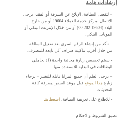
إرشادات هامة
− لتفعيل البطاقة، الإبلاغ عن السرقة أو الفقد، يرجى
الاتصال بمركز خدمة العملاء 19604 أو من خارج
البلاد (19604 202 00) أو من خلال الإنترنت البنكي أو
الموبايل البنكي.
− تأكد من إنشاء الرقم السري بعد تفعيل البطاقة
من خلال أقرب ماكينة صراف آلي تابعة للمصرف.
- سيتم تخصيص زيارة مجانية واحدة (1) لحاملي
البطاقات في البداية للاستفادة منها.
− يرجى العلم أن جميع المزايا قابلة للتغيير – برجاء
زيارة
هذا الموقع
قبل موعد السفر لمعرفة كافة
التحديثات.
- للاطلاع على تعريفة البطاقة،
اضغط هنا
تطبق الشروط والاحكام