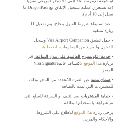
أو شبكة الإنترنت بحد أدنى 1$ دولار أمريكي سنوياً
(قد تستغرق عملية تسجيل الإنفاق مع DragonPass ما
يصل إلى 10 أيام).
- عند استيفاء شروط القبول بنجاح، يتم تفعيل 11
زيارة متبقية.
- حمل تطبيق Visa Airport Companion وسجل
للدخول وللمزيد من المعلومات،
اضغط هنا
.
•
خدمة الكونسيرج العالمية على مدار الساعة:
قم
بزيارة
هذا الموقع
لاكتشاف عالمVisa Signature
المميز.
•
ضمان ممتد
عن الفترة المُحددة من التاجر وذلك
للمشتريات التي تمت بالبطاقة.
•
حماية المشتريات
ضد التلف أو السرقة للسلع التي
تم شراؤها باستخدام البطاقة.
يرجى زيارة
هذا الموقع
للاطلاع على الشروط
والأحكام والمزيد.