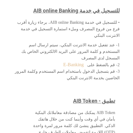
للتسجيل في خدمة AIB online Banking
• للتسجيل في خدمة AIB online Banking، برجاء زيارة أقرب
فرع من فروع المصرف وملء استمارة التسجيل في خدمة
الانترنت البنكي
1- عند تفعيل خدمة الانترنت البنكي، سيتم ارسال اسم
المستخدم و كلمة المرور على البريد الالكتروني الخاص بك
المسجل لدى المصرف
E-Banking
2- قم بالضغط على
3- قم بتسجيل الدخول باستخدام اسم المستخدم وكلمة المرور
الخاصين بخدمة الانترنت البنكي
تطبیق - AIB Token
AIB Token يمكنك من مصادقة معاملاتك البنكية
بأمان في أي وقت وأينما كنت من خلال هاتفك
الذكي. التطبيق ينشئ لك كلمة مرور لمرة واحدة
(OTP) اللازمة لتفويض معاملات الطرف خارج