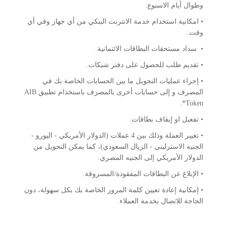
وطوال أيام الاسبوع.
• امكانية استخدام خدمة الانترنت البنكي من أي جهاز وفي أي
وقت.
• سداد مستحقات البطاقات الائتمانیة.
• تقديم طلب للحصول على دفتر شيكات.
• إجراء عملیات التحویل ما بين الحسابات الخاصة بك في
المصرف و إلى حسابات أخرى بالمصرف باستخدام تطبيق AIB
Token*.
• تفعيل او إيقاف بطاقات.
• تغییر العملة وذلك بین 4 عملات (الدولار الأمریكي - الیورو -
الجنیه الاسترلیني - الریال السعودي)، كما یمكن التحویل من
الدولار الأمریكي إلى الجنیه المصري.
• الإبلاغ عن البطاقات المفقودة/المسروقة.
• إمكانیة إعادة تعيين كلمة المرور الخاصة بك بكل سهولة، دون
الحاجة للاتصال بخدمة العملاء.